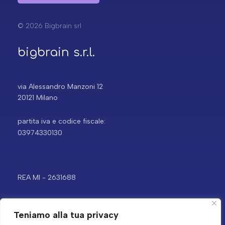
© 2026 Bigbrain srl
bigbrain s.r.l.
via Alessandro Manzoni 12
20121 Milano
partita iva e codice fiscale:
03974330130
REA MI - 2631688
Teniamo alla tua privacy
Capitale sociale € 16.666,67 i.v.